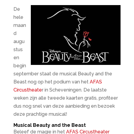
De
hele
maan
d
augu
stus
en
begin
september staat de musical Beauty and the
Beast nog op het podium van het
AFAS
Circustheate
r in Scheveningen. De laatste
weken zijn alle tweede kaarten gratis, profiteer
dus nog snel van deze aanbieding en bezoek
deze prachtige musical!
Musical Beauty and the Beast
Beleef de magie in het
AFAS Circustheater