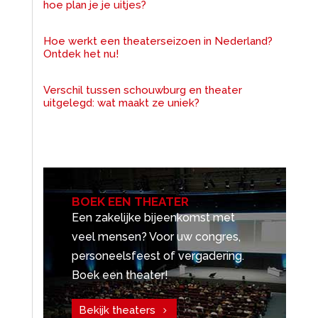
hoe plan je je uitjes?
Hoe werkt een theaterseizoen in Nederland?
Ontdek het nu!
Verschil tussen schouwburg en theater
uitgelegd: wat maakt ze uniek?
BOEK EEN THEATER
Een zakelijke bijeenkomst met
veel mensen? Voor uw congres,
personeelsfeest of vergadering.
Boek een theater!
Bekijk theaters