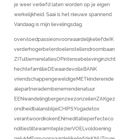
je weer verliefd laten worden op je eigen
werkelijkheid. Saai is het nieuwe spannend.
Vandaag is mijn lievelingsdag.
overvloedpassieonvoorwaardelijkeliefdeIK
verderhogerbeterdoelenstellendroombaan
ZITultiemerelatiesOPintensebelevinginzicht
hechtefamlilieDEwaardevolleBANK
vriendschappengeweldigeMETkinderenide
alepartneradembenemendenatuur
EENwandelingbergenzeezonzeilenZAKgez
ondheidbalansblijeiCHIPSYogadetox
verantwoordkokenENmeditatieperfecteco
nditiestiltewarmteplezierVOELvoldoening
gelukMEonvoorwaardelijkeliefdeKNUTover