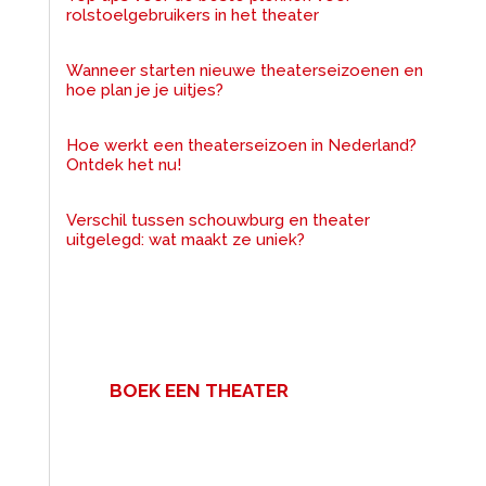
rolstoelgebruikers in het theater
Wanneer starten nieuwe theaterseizoenen en
hoe plan je je uitjes?
Hoe werkt een theaterseizoen in Nederland?
Ontdek het nu!
Verschil tussen schouwburg en theater
uitgelegd: wat maakt ze uniek?
BOEK EEN THEATER
Een zakelijke bijeenkomst met
veel mensen? Voor uw congres,
personeelsfeest of vergadering.