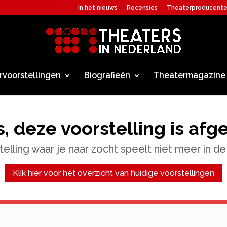
In het nieuws
Recensies
Theaterproducent
rvoorstellingen
Biografieën
Theatermagazine
, deze voorstelling is afg
elling waar je naar zocht speelt niet meer in de
Klik hier voor het overzicht van huidige voorstellingen