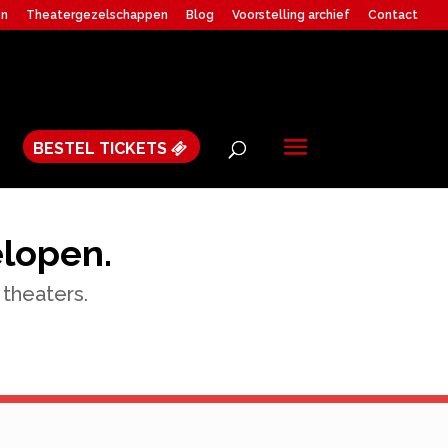
en
Theatergezelschappen
Blog
Voorstelling archief
Contact
BESTEL TICKETS
elopen.
 theaters.