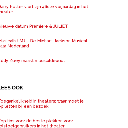
arry Potter viert zijn 46ste verjaardag in het
theater
Nieuwe datum Première & JULIET
Musicalhit MJ – De Michael Jackson Musical
naar Nederland
Eddy Zoëy maakt musicaldebuut
LEES OOK
oegankelijkheid in theaters: waar moet je
op letten bij een bezoek
Top tips voor de beste plekken voor
olstoelgebruikers in het theater