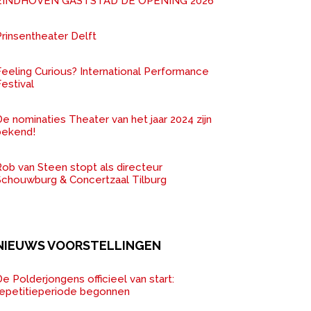
EINDHOVEN GASTSTAD DE OPENING 2026
rinsentheater Delft
Feeling Curious? International Performance
estival
e nominaties Theater van het jaar 2024 zijn
bekend!
ob van Steen stopt als directeur
Schouwburg & Concertzaal Tilburg
NIEUWS VOORSTELLINGEN
e Polderjongens officieel van start:
repetitieperiode begonnen