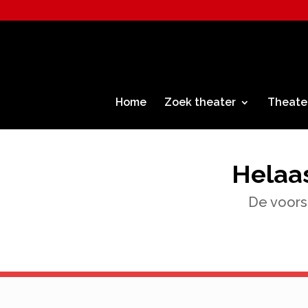
Home
Zoek theater
Theate
Helaas
De voorst