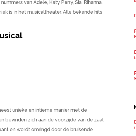
 nummers van Adele, Katy Perry, Sia, Rihanna,
k is in het musicaltheater. Alle bekende hits
P
usical
F
D
R
eest unieke en intieme manier met de
en bevinden zich aan de voorzijde van de zaal
D
waant en wordt omringd door de bruisende