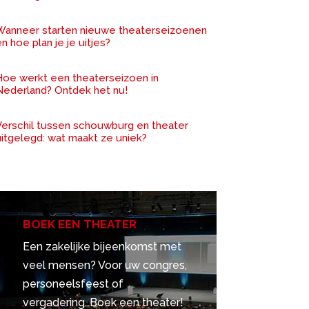
Wanneer starten nieuwe theaterseizoenen
n hoe plan je je uitjes?
Hoe werkt een theaterseizoen in
Nederland? Ontdek het nu!
Verschil tussen schouwburg en theater
uitgelegd: wat maakt ze uniek?
BOEK EEN THEATER
Een zakelijke bijeenkomst met
veel mensen? Voor uw congres,
personeelsfeest of
vergadering. Boek een theater!