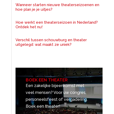
Wanneer starten nieuwe theaterseizoenen en
hoe plan je je uitjes?
Hoe werkt een theaterseizoen in Nederland?
Ontdek het nu!
Verschil tussen schouwburg en theater
uitgelegd: wat maakt ze uniek?
BOEK EEN THEATER
Een zakelijke bijeenkomst met
veel mensen? Voor uw congres,
personeelsfeest of vergadering.
Boek een theater!