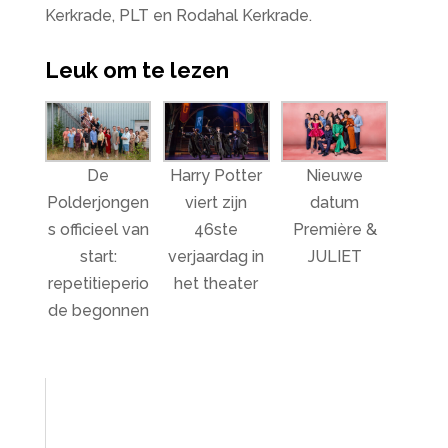
Kerkrade, PLT en Rodahal Kerkrade.
Leuk om te lezen
De
Harry Potter
Nieuwe
Polderjongen
viert zijn
datum
s officieel van
46ste
Première &
start:
verjaardag in
JULIET
repetitieperio
het theater
de begonnen