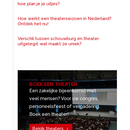
hoe plan je je uitjes?
Hoe werkt een theaterseizoen in Nederland?
Ontdek het nu!
Verschil tussen schouwburg en theater
uitgelegd: wat maakt ze uniek?
BOEK EEN THEATER
Een zakelijke bijeenkomst met
veel mensen? Voor uw congres,
personeelsfeest of vergadering.
Boek een theater!
Bekijk theaters