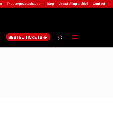
en
Theatergezelschappen
Blog
Voorstelling archief
Contact
BESTEL TICKETS