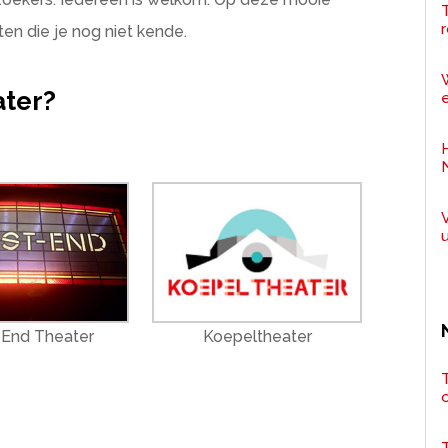
r
en die je nog niet kende.
ater?
e
End Theater
Koepeltheater
T