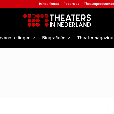
In het nieuws
Recensies
Theaterproducent
rvoorstellingen
Biografieën
Theatermagazine