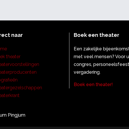
rect naar
Boek een theater
ome
Een zakelijke bijeenkoms
ek theater
met veel mensen? Voor 
eatervoorstellingen
congres, personeelsfeest
eaterproducenten
vergadering.
ografieën
Boek een theater!
eatergezelschappen
eaterkrant
ium Pingjum