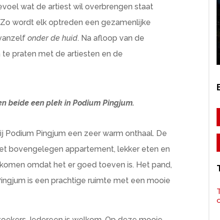
gevoel wat de artiest wil overbrengen staat
m. Zo wordt elk optreden een gezamenlijke
vanzelf
onder de huid
. Na afloop van de
 te praten met de artiesten en de
en beide een plek in Podium Pingjum.
 bij Podium Pingjum een zeer warm onthaal. De
n het bovengelegen appartement, lekker eten en
gkomen omdat het er goed toeven is. Het pand,
ingjum is een prachtige ruimte met een mooie
T
zoekers. Iedereen is welkom. Op deze mooie