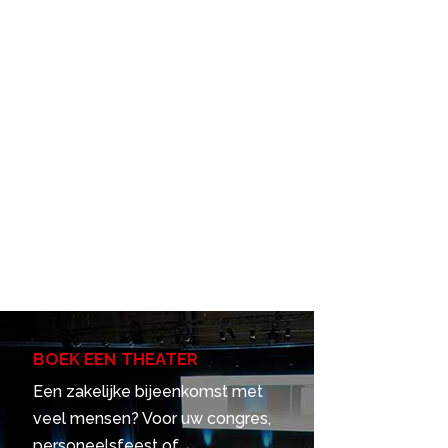
BOEK EEN THEATER
Een zakelijke bijeenkomst met
veel mensen? Voor uw congres,
personeelsfeest of