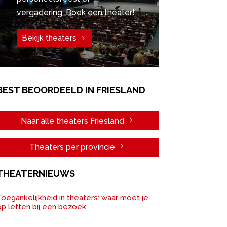
vergadering. Boek een theater!
Bekijk theaters
BEST BEOORDEELD IN FRIESLAND
Naar alle theaters Friesland
Theaters per provincie
THEATERNIEUWS
oegankelijkheid in theaters: waar moet je
op letten bij een bezoek