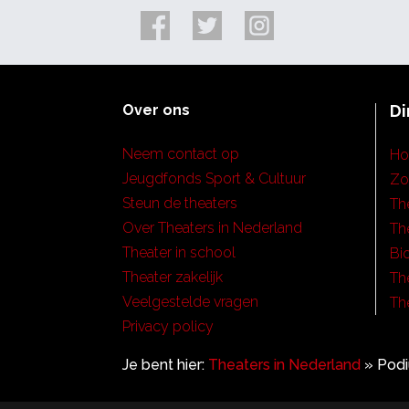
Over ons
Di
Neem contact op
H
Jeugdfonds Sport & Cultuur
Zo
Steun de theaters
Th
Over Theaters in Nederland
Th
Theater in school
Bi
Theater zakelijk
Th
Veelgestelde vragen
Th
Privacy policy
Je bent hier:
Theaters in Nederland
»
Pod