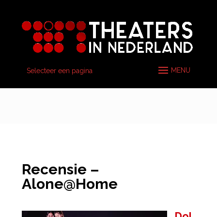
Selecteer een pagina
Recensie –
Alone@Home
Dol