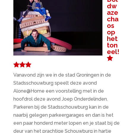
dw
aze
cha
os
op
het
ton
eel!
Vanavond zijn we in de stad Groningen in de
Stadsschouwburg speelt deze avond
Alone@Home een voorstelling met in de
hoofdrol deze avond Joep Onderdelinden.
Parkeren bij de Stadsschouwburg kan in de
naarbij gelegen parkeergarages en dan is het
een paar honderd meter lopen en je staat bij de
deur van het prachtige Schouwburg in hartje