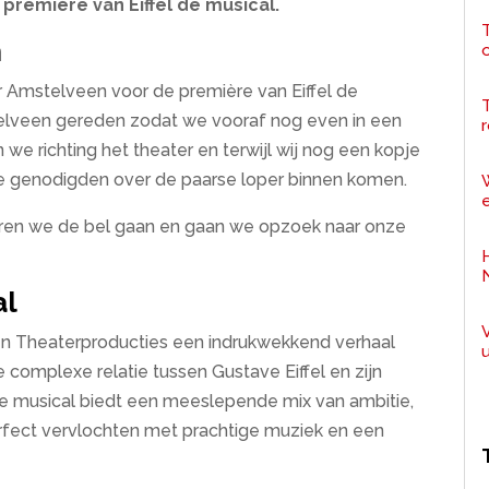
 première van Eiffel de musical.
T
n
 Amstelveen voor de première van Eiffel de
mstelveen gereden zodat we vooraf nog even in een
r
we richting het theater en terwijl wij nog een kopje
rste genodigden over de paarse loper binnen komen.
e
horen we de bel gaan en gaan we opzoek naar onze
al
en Theaterproducties een indrukwekkend verhaal
de complexe relatie tussen Gustave Eiffel en zijn
se musical biedt een meeslepende mix van ambitie,
erfect vervlochten met prachtige muziek en een