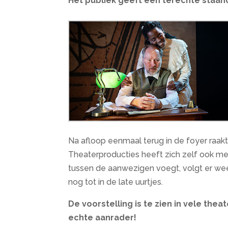
Het publiek geeft een terechte staan
Na afloop eenmaal terug in de foyer raa
Theaterproducties heeft zich zelf ook met
tussen de aanwezigen voegt, volgt er wee
nog tot in de late uurtjes.
De voorstelling is te zien in vele th
echte aanrader!