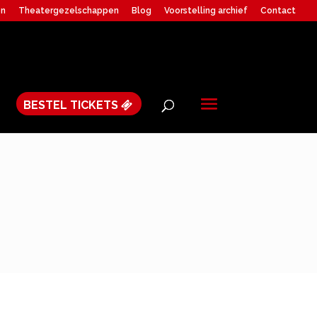
en
Theatergezelschappen
Blog
Voorstelling archief
Contact
BESTEL TICKETS