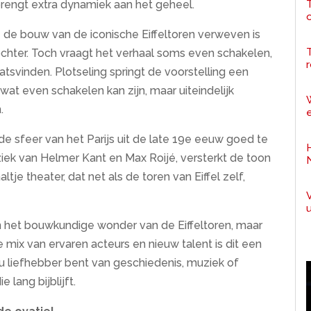
T
brengt extra dynamiek aan het geheel.
e de bouw van de iconische Eiffeltoren verweven is
ochter. Toch vraagt het verhaal soms even schakelen,
r
tsvinden. Plotseling springt de voorstelling een
 wat even schakelen kan zijn, maar uiteindelijk
.
e
de sfeer van het Parijs uit de late 19e eeuw goed te
ek van Helmer Kant en Max Roijé, versterkt de toon
tje theater, dat net als de toren van Eiffel zelf,
aan het bouwkundige wonder van de Eiffeltoren, maar
e mix van ervaren acteurs en nieuw talent is dit een
 nu liefhebber bent van geschiedenis, muziek of
e lang bijblijft.