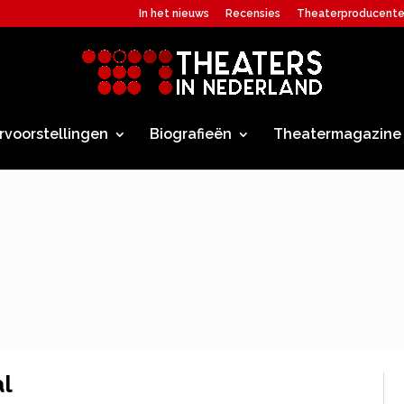
In het nieuws
Recensies
Theaterproducent
rvoorstellingen
Biografieën
Theatermagazine
al