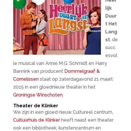
Heer
lijk
Duur
t Het
Lang
st
, de
succ
esvol
le musical van Annie M.G. Schmidt en Harry
Bannink van producent
Dommelgraaf &
Cornelissen
staat op zaterdagavond 21 maart
2015 in een gloednieuw theater in het
Groningse Winschoten
.
Theater de Klinker
We zijn in een gloed nieuw Cultureel centrum,
Cultuurhuis de Klinker
heeft naast een theater
ook een bibliotheek, kunstencentrum en