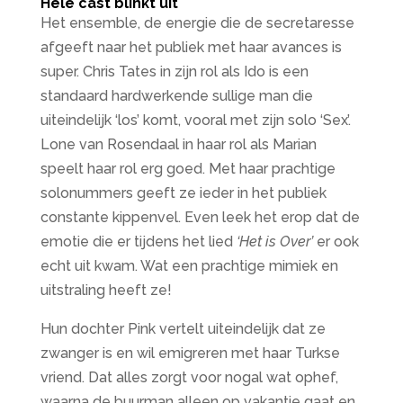
Hele cast blinkt uit
Het ensemble, de energie die de secretaresse
afgeeft naar het publiek met haar avances is
super. Chris Tates in zijn rol als Ido is een
standaard hardwerkende sullige man die
uiteindelijk ‘los’ komt, vooral met zijn solo ‘Sex’.
Lone van Rosendaal in haar rol als Marian
speelt haar rol erg goed. Met haar prachtige
solonummers geeft ze ieder in het publiek
constante kippenvel. Even leek het erop dat de
emotie die er tijdens het lied
‘Het is Over’
er ook
echt uit kwam. Wat een prachtige mimiek en
uitstraling heeft ze!
Hun dochter Pink vertelt uiteindelijk dat ze
zwanger is en wil emigreren met haar Turkse
vriend. Dat alles zorgt voor nogal wat ophef,
waarna de buurman alleen op vakantie gaat en