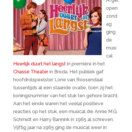
Afgel
open
zond
ag
ging
de
musi
cal
Heerlijk duurt het langst
in première in het
Chassé Theater
in Breda. Het publiek gaf
hoofdrolspeelster Lone van Roosendaal
tussentijds al een staande ovatie, toen zij het
koningsnummer van het stuk ten gehore bracht.
Aan het einde waren het veelal positieve
reacties op het stuk, een musical die Annie M.G.
Schmidt en Harry Bannink in 1965 al schreven.
Vijftig jaar na 1965 ging de musical weer in