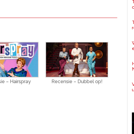
T
r
e
ie – Hairspray
Recensie – Dubbel op!