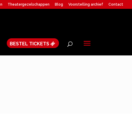
en
Theatergezelschappen
Blog
Voorstelling archief
Contact
BESTEL TICKETS