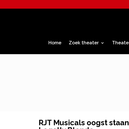
Home
Zoek theater
Theate
RJT Musicals oogst staa