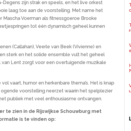
gens zijn strak en speels, en het live orkest
T
ooie laag toe aan de voorstelling. Met name het
 Mascha Voerman als fitnessgoeroe Brooke
uwtjespringen tot één dynamisch geheel kunnen
r
nen (Callahan), Veerle van Beek (Vivienne) en
e
len sterk en het solide ensemble vult het geheel
l van Lent zorgt voor een overtuigende muzikale
 vol vaart, humor en herkenbare thema’s. Het is knap
ogende voorstelling neerzet waarin het spelplezier
 het publiek met veel enthousiasme ontvangen.
eer te zien in de Rijswijkse Schouwburg met
ormatie is te vinden op: