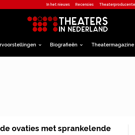
In het nieuws
Recensies
Theaterproducent
rvoorstellingen
Biografieën
Theatermagazine
nde ovaties met sprankelende