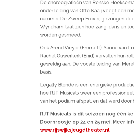
De choreografieën van Renske Hoeksema-De
onder leiding van Otto Kaaij voegt een m
nummer De Zweep Erover, gezongen door
Wyndham, laat zien hoe zang, dans én to
worden gesmeed.
Ook Arend Viëyor (Emmett), Yanou van Loe
Rachel Ouwerkerk (Enid) vervullen hun rol
geweldig aan. De vocale leiding van Mere
basis.
Legally Blonde is een energieke productie
hoe RJT Musicals weer een professioneel 
van het podium afspat, en dat werd door
RJT Musicals is dit seizoen nog één k
Doornroosje op 24 en 25 mei. Meer inf
www.rijswijksjeugdtheater.nl