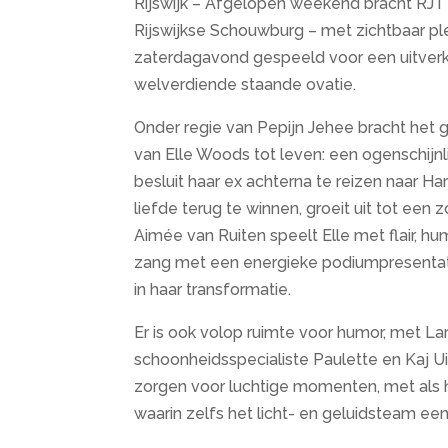
Rijswijk – Afgelopen weekend bracht RJT 
Rijswijkse Schouwburg – met zichtbaar ple
zaterdagavond gespeeld voor een uitverko
welverdiende staande ovatie.
Onder regie van Pepijn Jehee bracht het 
van Elle Woods tot leven: een ogenschijnl
besluit haar ex achterna te reizen naar H
liefde terug te winnen, groeit uit tot een
Aimée van Ruiten speelt Elle met flair, 
zang met een energieke podiumpresentat
in haar transformatie.
Er is ook volop ruimte voor humor, met L
schoonheidsspecialiste Paulette en Kaj U
zorgen voor luchtige momenten, met als
waarin zelfs het licht- en geluidsteam een