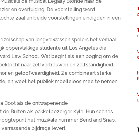
Musicals de musical Legally Blonde naar de
T
zier en overtuiging. De voorstelling werd
chte zaal en beide voorstellingen eindigden in een
r
gezelschap van jongvolwassen spelers het verhaal
ijk oppervlakkige studente uit Los Angeles die
arvard Law School. Wat begint als een poging om de
e
 zoektocht naar zelfvertrouwen en zelfstandigheid.
humor en geloofwaardigheid. Ze combineert sterke
ie, en weet het publiek moeiteloos mee te nemen
ara Boot als de ontwapenende
it de Bulten als pakketbezorger Kyle. Hun scènes
 hoogtepunt het muzikale nummer Bend and Snap,
 verrassende bijdrage levert.