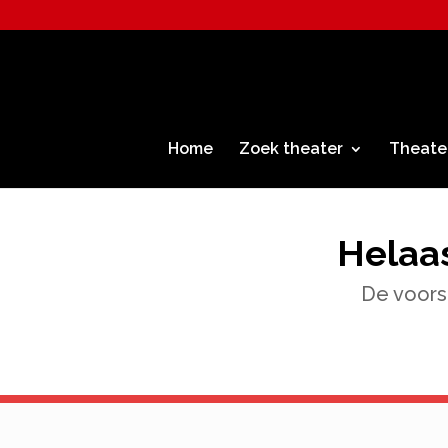
Home
Zoek theater
Theate
Helaas
De voorst