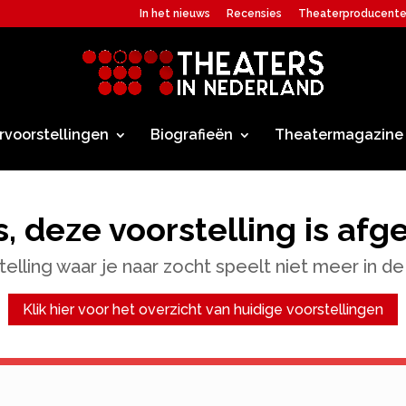
In het nieuws
Recensies
Theaterproducent
rvoorstellingen
Biografieën
Theatermagazine
, deze voorstelling is afg
elling waar je naar zocht speelt niet meer in de
Klik hier voor het overzicht van huidige voorstellingen