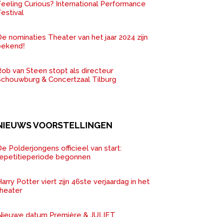
Feeling Curious? International Performance
estival
e nominaties Theater van het jaar 2024 zijn
bekend!
ob van Steen stopt als directeur
Schouwburg & Concertzaal Tilburg
NIEUWS VOORSTELLINGEN
e Polderjongens officieel van start:
repetitieperiode begonnen
arry Potter viert zijn 46ste verjaardag in het
theater
Nieuwe datum Première & JULIET