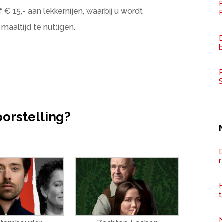
 € 15,- aan lekkernijen, waarbij u wordt
F
aaltijd te nuttigen.
D
R
oorstelling?
D
H