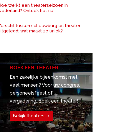
Hoe werkt een theaterseizoen in
Nederland? Ontdek het nu!
Verschil tussen schouwburg en theater
uitgelegd: wat maakt ze uniek?
BOEK EEN THEATER
Een zakelijke bijeenkomst met
veel mensen? Voor uw congres,
personeelsfeest of
vergadering. Boek een theater!
Bekijk theaters