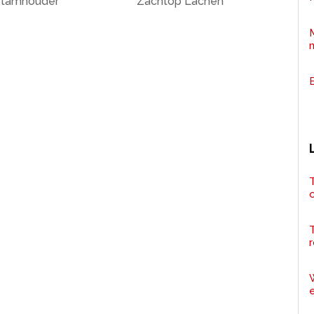
Stamhouder
Zachtop Lachen
T
r
e