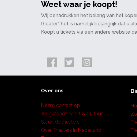
Weet waar je koopt!
Wij benadrukken het belang van het kopen
theater", het is namelijk belangrijk dat u
Koopt u tickets via een andere website d
Over ons
Di
Neem contact op
H
Jeugdfonds Sport & Cultuur
Zo
Steun de theaters
Th
Over Theaters in Nederland
Th