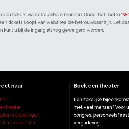
 van tickets via betrouwbare bronnen. Onder het motto "
We
 alleen tickets koopt van websites die betrouwbaar zijn. Let 
an kunt u bij de ingang alsnog geweigerd worden.
rect naar
Boek een theater
ome
Een zakelijke bijeenkoms
ek theater
met veel mensen? Voor 
eatervoorstellingen
congres, personeelsfeest
eaterproducenten
vergadering.