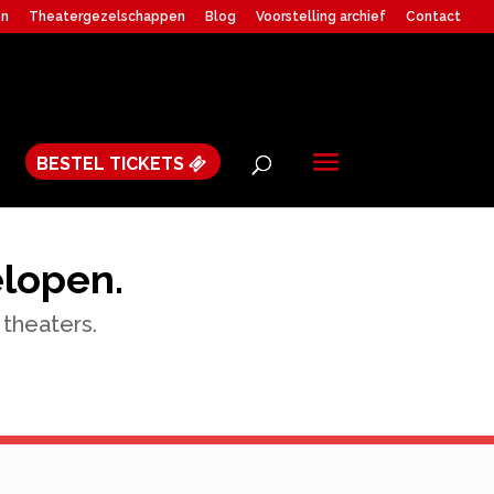
en
Theatergezelschappen
Blog
Voorstelling archief
Contact
BESTEL TICKETS
elopen.
 theaters.