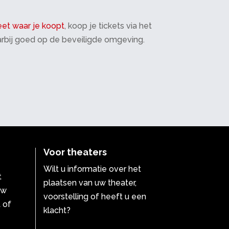
et waar je koopt
, koop je tickets via het
daarbij goed op de beveiligde omgeving.
Voor theaters
Wilt u informatie over het
t
plaatsen van uw theater,
uw
voorstelling of heeft u een
 of
klacht?