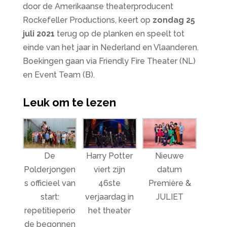
door de Amerikaanse theaterproducent
Rockefeller Productions, keert op
zondag 25
juli 2021
terug op de planken en speelt tot
einde van het jaar in Nederland en Vlaanderen.
Boekingen gaan via Friendly Fire Theater (NL)
en Event Team (B).
Leuk om te lezen
De
Harry Potter
Nieuwe
Polderjongen
viert zijn
datum
s officieel van
46ste
Première &
start:
verjaardag in
JULIET
repetitieperio
het theater
de begonnen