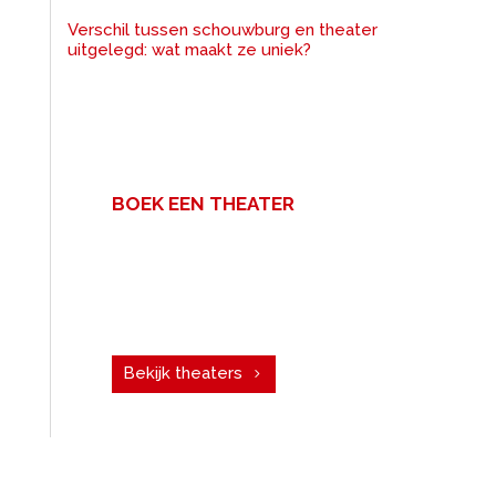
Verschil tussen schouwburg en theater
uitgelegd: wat maakt ze uniek?
BOEK EEN THEATER
Een zakelijke bijeenkomst met
veel mensen? Voor uw congres,
personeelsfeest of vergadering.
Boek een theater!
Bekijk theaters