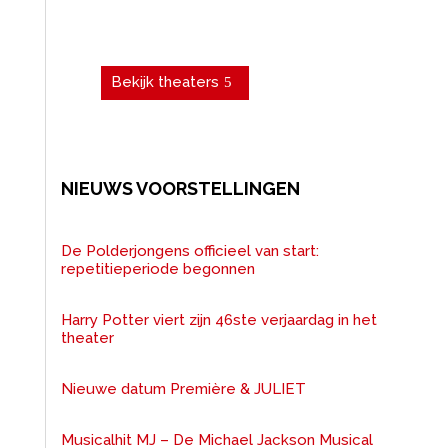
personeelsfeest of vergadering.
Boek een theater!
Bekijk theaters
NIEUWS VOORSTELLINGEN
De Polderjongens officieel van start:
repetitieperiode begonnen
Harry Potter viert zijn 46ste verjaardag in het
theater
Nieuwe datum Première & JULIET
Musicalhit MJ – De Michael Jackson Musical