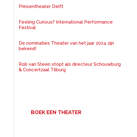
Prinsentheater Delft
Feeling Curious? International Performance
Festival
De nominaties Theater van het jaar 2024 zijn
bekend!
Rob van Steen stopt als directeur Schouwburg
& Concertzaal Tilburg
BOEK EEN THEATER
Een zakelijke bijeenkomst met
veel mensen? Voor uw congres,