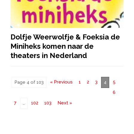
Dolfje Weerwolfje & Foeksia de
Miniheks komen naar de
theaters in Nederland
« Previous
1
2
3
5
Page 4 of 103
4
6
7
102
103
Next »
…