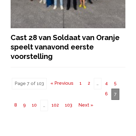
Cast 28 van Soldaat van Oranje
speelt vanavond eerste
voorstelling
« Previous
1
2
4
5
Page 7 of 103
…
6
7
8
9
10
102
103
Next »
…