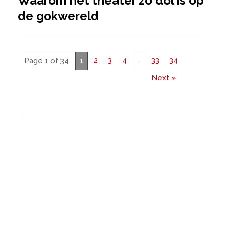
Waarom het theater zo dol is op
de gokwereld
2
3
4
33
34
Page 1 of 34
1
…
Next »