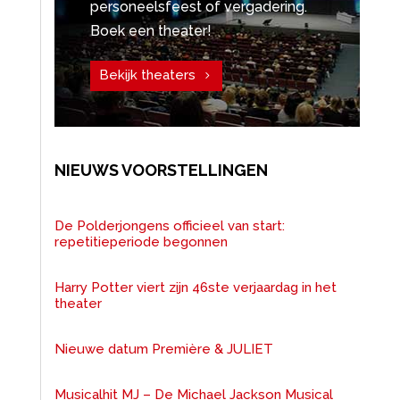
personeelsfeest of vergadering.
Boek een theater!
Bekijk theaters
NIEUWS VOORSTELLINGEN
De Polderjongens officieel van start:
repetitieperiode begonnen
Harry Potter viert zijn 46ste verjaardag in het
theater
Nieuwe datum Première & JULIET
Musicalhit MJ – De Michael Jackson Musical