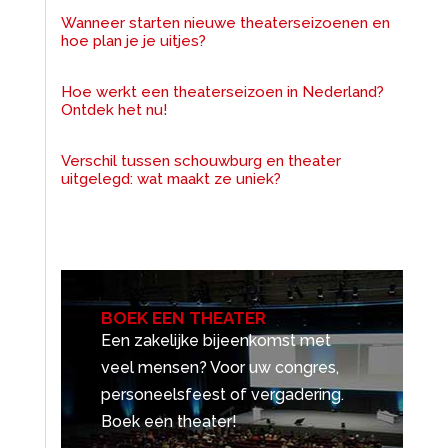
Wanneer starten nieuwe theaterseizoenen en
hoe plan je je uitjes?
Hoe werkt een theaterseizoen in Nederland?
Ontdek het nu!
Verschil tussen schouwburg en theater
uitgelegd: wat maakt ze uniek?
BOEK EEN THEATER
Een zakelijke bijeenkomst met
veel mensen? Voor uw congres,
personeelsfeest of vergadering.
Boek een theater!