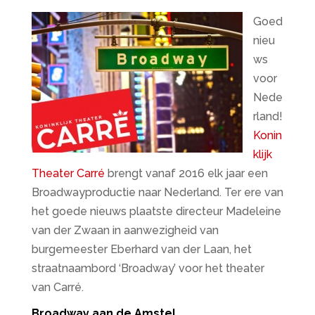
Goed
nieu
ws
voor
Nede
rland!
Konin
klijk
Theater Carré
brengt vanaf 2016 elk jaar een
Broadwayproductie naar Nederland. Ter ere van
het goede nieuws plaatste directeur Madeleine
van der Zwaan in aanwezigheid van
burgemeester Eberhard van der Laan, het
straatnaambord ‘Broadway’ voor het theater
van Carré.
Broadway aan de Amstel