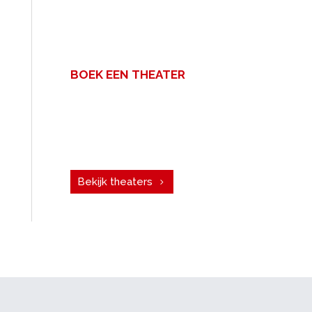
BOEK EEN THEATER
Een zakelijke bijeenkomst met
veel mensen? Voor uw congres,
personeelsfeest of vergadering.
Boek een theater!
Bekijk theaters