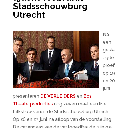
Stadsschouwburg
Utrecht
Na
een
gesla
agde
proef
op 19
en 20
juni
presenteren
DE VERLEIDERS
en
Bos
Theaterproducties
nog zeven maal een live
talkshow vanuit de Stadsschouwburg Utrecht.
Op 26 en 27 juni, na afloop van de voorstelling
De casanova’s van de vastgoedfraude, zijn o.a.