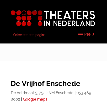
Selecteer een pagina
De Vrijhof Enschede
De Veldmaat 5, 7522 NM Enschede
|
053 489
8002
|
Google maps