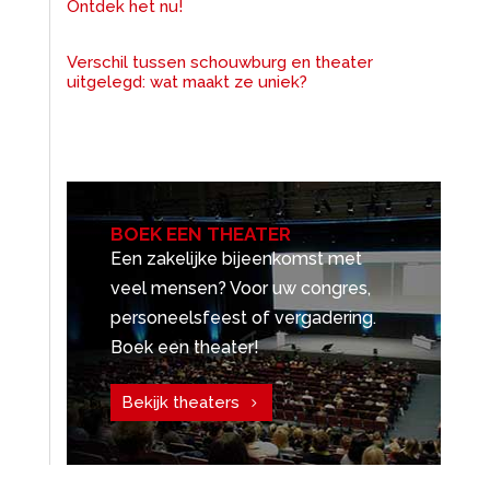
Ontdek het nu!
Verschil tussen schouwburg en theater
uitgelegd: wat maakt ze uniek?
BOEK EEN THEATER
Een zakelijke bijeenkomst met
veel mensen? Voor uw congres,
personeelsfeest of vergadering.
Boek een theater!
Bekijk theaters