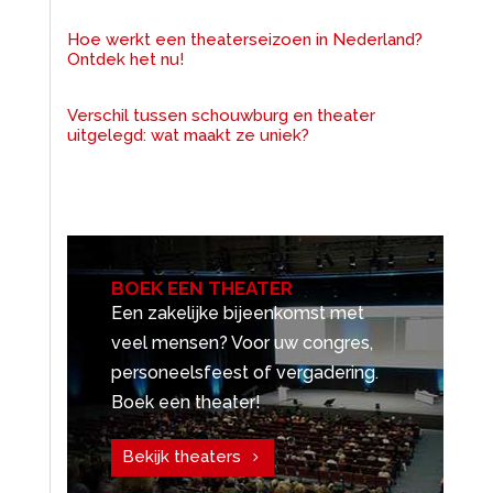
Hoe werkt een theaterseizoen in Nederland?
Ontdek het nu!
Verschil tussen schouwburg en theater
uitgelegd: wat maakt ze uniek?
BOEK EEN THEATER
Een zakelijke bijeenkomst met
veel mensen? Voor uw congres,
personeelsfeest of vergadering.
Boek een theater!
Bekijk theaters