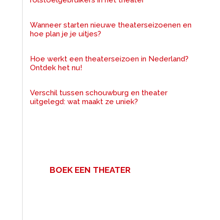
Wanneer starten nieuwe theaterseizoenen en
hoe plan je je uitjes?
Hoe werkt een theaterseizoen in Nederland?
Ontdek het nu!
Verschil tussen schouwburg en theater
uitgelegd: wat maakt ze uniek?
BOEK EEN THEATER
Een zakelijke bijeenkomst met
veel mensen? Voor uw congres,
personeelsfeest of vergadering.