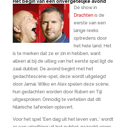
Het begin van een onvergetelijke avond
De show in
Drachten
is de
eerste van een
lange reeks
optredens door
het hele land. Het
is te merken dat ze er zin in hebben, want
alleen al bij de uitleg van het eerste spel ligt de
zaal dubbel. De avond begint met het
gedachtescène-spel, deze wordt uitgelegd
door Jamai. Wilko en Alex spelen deze scène,
hun gedachten worden door Ruben en Tijl
uitgesproken. Onnodig te vertellen dat dit
hilarische taferelen oplevert.
Voor het spel ‘Een dag uit het leven van…’ wordt
er een vrijwilliger uit het publiek gezocht wiens