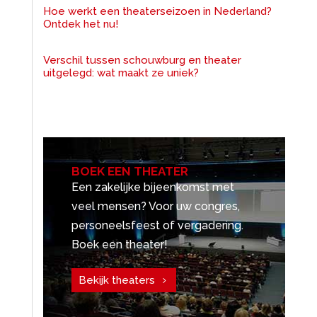
Hoe werkt een theaterseizoen in Nederland?
Ontdek het nu!
Verschil tussen schouwburg en theater
uitgelegd: wat maakt ze uniek?
BOEK EEN THEATER
Een zakelijke bijeenkomst met
veel mensen? Voor uw congres,
personeelsfeest of vergadering.
Boek een theater!
Bekijk theaters