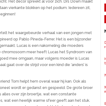
icht. Het decor spreekt al voor zich. Drs Down maakt
aan vierkante blokken op het podium. Iedereen zit,
beginnen!
ertelt het waargebeurde verhaal van een jongen met
ireerd op Pablo Pineda-Ferrer. Het is een bijzonder
D
gemaakt. Lucas is een nakomeling die moeders
 ene chromosoom meer heeft Lucas het Syndroom van
o goed mee omgaan, maar volgens moeder is Lucas
H
aal gaat over de strijd voor een kind die ‘anders’ is
 vriend Tom helpt hem overal waar hij kan. Ook als
toneel wordt er gedanst en gespeeld. De grote broer
ons alles over zijn broertje, wat een constante
jes, wat een heerlijk warme sfeer geeft aan het stuk.