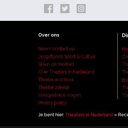
Over ons
Di
Neem contact op
H
Jeugdfonds Sport & Cultuur
Zo
Steun de theaters
Th
Over Theaters in Nederland
Th
Theater in school
Bi
Theater zakelijk
Th
Veelgestelde vragen
Th
Privacy policy
Je bent hier:
Theaters in Nederland
»
Rece