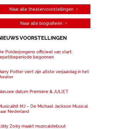
Naar alle theatervoorstellingen
Naar alle biografieën
NIEUWS VOORSTELLINGEN
e Polderjongens officieel van start:
repetitieperiode begonnen
arry Potter viert zijn 46ste verjaardag in het
theater
Nieuwe datum Première & JULIET
Musicalhit MJ – De Michael Jackson Musical
naar Nederland
Eddy Zoëy maakt musicaldebuut