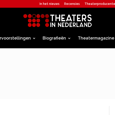
In het nieuws
Recensies
Theaterproducent
rvoorstellingen
Biografieën
Theatermagazine