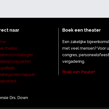
rect naar
Boek een theater
ome
Een zakelijke bijeenkoms
ek theater
met veel mensen? Voor 
eatervoorstellingen
congres, personeelsfeest
eaterproducenten
vergadering.
ografieën
Boek een theater!
eatergezelschappen
eaterkrant
nsie Drs. Down