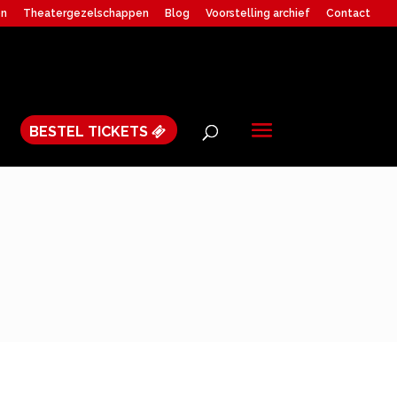
en
Theatergezelschappen
Blog
Voorstelling archief
Contact
BESTEL TICKETS