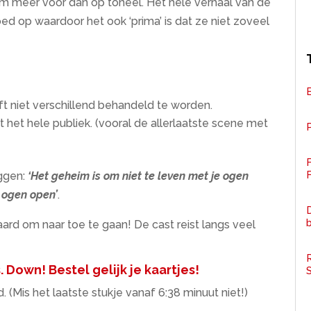
meer voor dan op toneel. Het hele verhaal van de
d op waardoor het ook ‘prima’ is dat ze niet zoveel
eft niet verschillend behandeld te worden.
 het hele publiek. (vooral de allerlaatste scene met
P
F
eggen:
‘Het geheim is om niet te leven met je ogen
e ogen open’
.
D
ard om naar toe te gaan! De cast reist langs veel
R
 Down! Bestel gelijk je kaartjes!
 (Mis het laatste stukje vanaf 6:38 minuut niet!)