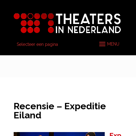
Selecteer een pagina
Recensie – Expeditie
Eiland
Exp