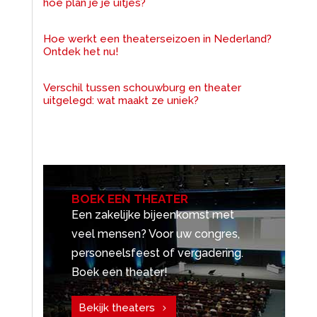
hoe plan je je uitjes?
Hoe werkt een theaterseizoen in Nederland?
Ontdek het nu!
Verschil tussen schouwburg en theater
uitgelegd: wat maakt ze uniek?
BOEK EEN THEATER
Een zakelijke bijeenkomst met
veel mensen? Voor uw congres,
personeelsfeest of vergadering.
Boek een theater!
Bekijk theaters