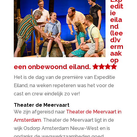
edit
ie
eila
nd
(lee
d)v
erm
aak
op
een onbewoond eiland.
Het is de dag van de première van Expeditie
Eiland, na weken repeteren was het voor de
cast en crew eindelijk zo ver!
Theater de Meervaart
We zijn afgereisd naar
Theater de Meervaart in
Amsterdam
. Theater de Meervaart ligt in de
wijk Osdorp Amsterdam Nieuw-West en is
ondanks de wegwerkzaamheden goed