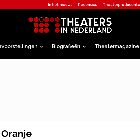
In het nieuws
Recensies
Theaterproducent
rvoorstellingen
Biografieën
Theatermagazine
 Oranje