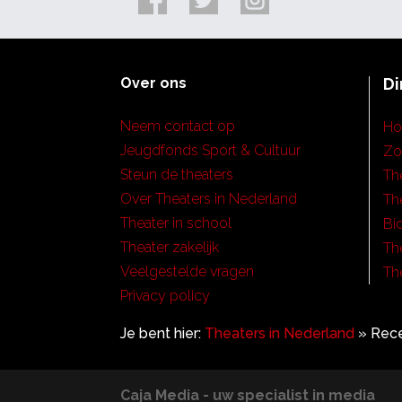
Over ons
Di
Neem contact op
H
Jeugdfonds Sport & Cultuur
Zo
Steun de theaters
Th
Over Theaters in Nederland
Th
Theater in school
Bi
Theater zakelijk
Th
Veelgestelde vragen
Th
Privacy policy
Je bent hier:
Theaters in Nederland
»
Rece
Caja Media - uw specialist in media