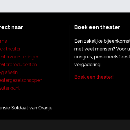
rect naar
Boek een theater
ome
Een zakelijke bijeenkoms
ek theater
met veel mensen? Voor 
eatervoorstellingen
congres, personeelsfeest
eaterproducenten
vergadering.
ografieën
Boek een theater!
eatergezelschappen
eaterkrant
nsie Soldaat van Oranje