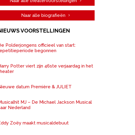
Naar alle theatervoorstellingen
Naar alle biografieën
NIEUWS VOORSTELLINGEN
e Polderjongens officieel van start:
repetitieperiode begonnen
arry Potter viert zijn 46ste verjaardag in het
theater
Nieuwe datum Première & JULIET
Musicalhit MJ – De Michael Jackson Musical
naar Nederland
Eddy Zoëy maakt musicaldebuut