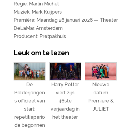
Regie: Martin Michel
Muziek: Mark Kuijpers
Première: Maandag 26 januari 2026 — Theater
DeLaMar, Amsterdam
Producent: Pretpakhuis
Leuk om te lezen
De
Harry Potter
Nieuwe
Polderjongen
viert zijn
datum
s officieel van
46ste
Première &
start:
verjaardag in
JULIET
repetitieperio
het theater
de begonnen