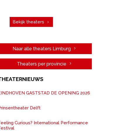
vergadering. Boek een theater!
Bekijk theaters
Naar alle theaters Limburg
Theaters per provincie
THEATERNIEUWS
EINDHOVEN GASTSTAD DE OPENING 2026
rinsentheater Delft
Feeling Curious? International Performance
estival