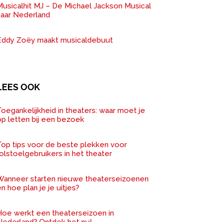
Musicalhit MJ – De Michael Jackson Musical
naar Nederland
Eddy Zoëy maakt musicaldebuut
LEES OOK
oegankelijkheid in theaters: waar moet je
op letten bij een bezoek
Top tips voor de beste plekken voor
olstoelgebruikers in het theater
Wanneer starten nieuwe theaterseizoenen
n hoe plan je je uitjes?
Hoe werkt een theaterseizoen in