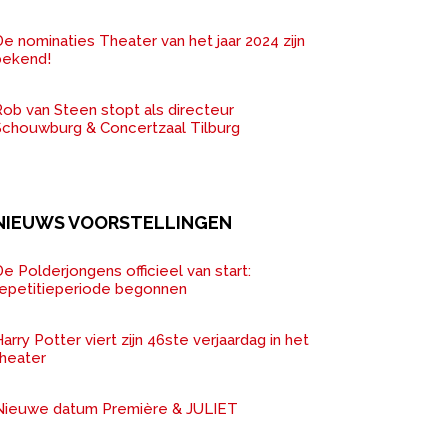
e nominaties Theater van het jaar 2024 zijn
bekend!
ob van Steen stopt als directeur
Schouwburg & Concertzaal Tilburg
NIEUWS VOORSTELLINGEN
e Polderjongens officieel van start:
repetitieperiode begonnen
arry Potter viert zijn 46ste verjaardag in het
theater
Nieuwe datum Première & JULIET