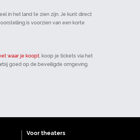
in het land te zien zijn. Je kunt direct
oorstelling is voorzien van een korte
et waar je koopt
, koop je tickets via het
daarbij goed op de beveiligde omgeving.
Voor theaters