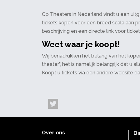
Op Theaters in Nederland vindt u een uitge
tickets kopen voor een breed scala aan pr
beschrijving en een directe link voor ticke
Weet waar je koopt!
Wij benadrukken het belang van het kopen
theater", het is namelijk belangrijk dat u
Koopt u tickets via een andere website d
Over ons
Di