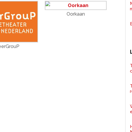
Oorkaan
eerGrouP
T
r
e