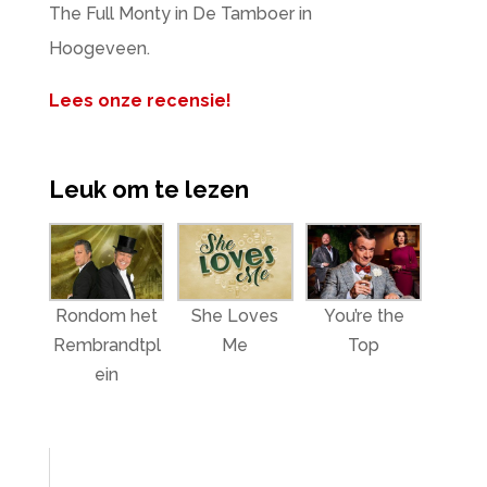
The Full Monty in De Tamboer in
Hoogeveen.
Lees onze recensie!
Leuk om te lezen
Rondom het
She Loves
You’re the
Rembrandtpl
Me
Top
ein