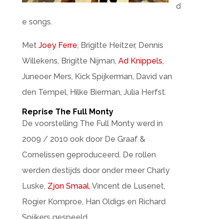
d
e songs.
Met
Joey Ferre
, Brigitte Heitzer, Dennis
Willekens, Brigitte Nijman,
Ad Knippels
,
Juneoer Mers, Kick Spijkerman, David van
den Tempel, Hilke Bierman, Julia Herfst.
Reprise The Full Monty
De voorstelling The Full Monty werd in
2009 / 2010 ook door De Graaf &
Cornelissen geproduceerd. De rollen
werden destijds door onder meer Charly
Luske,
Zjon Smaal
, Vincent de Lusenet,
Rogier Komproe, Han Oldigs en Richard
Spijkers gespeeld.