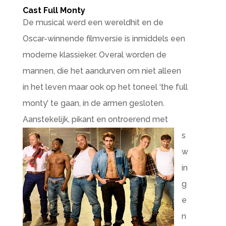
Cast Full Monty
De musical werd een wereldhit en de
Oscar-winnende filmversie is inmiddels een
moderne klassieker. Overal worden de
mannen, die het aandurven om niet alleen
in het leven maar ook op het toneel ‘the full
monty’ te gaan, in de armen gesloten.
Aanstekelijk, pikant en
ontroerend met
s
w
in
g
e
n