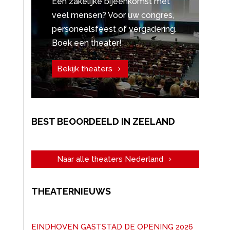
Een zakelijke bijeenkomst met
veel mensen? Voor uw congres,
personeelsfeest of vergadering.
Boek een theater!
Bekijk theaters
BEST BEOORDEELD IN ZEELAND
Naar alle theaters Nederland
THEATERNIEUWS
EINDHOVEN GASTSTAD DE OPENING 2026