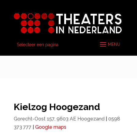
Selecteer een pagina
Kielzog Hoogezand
Gorecht-Oost 157, 9603 AE Hoogezand
|
0598
373 777
|
Google maps