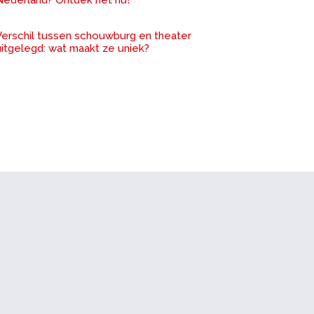
Nederland? Ontdek het nu!
Verschil tussen schouwburg en theater
uitgelegd: wat maakt ze uniek?