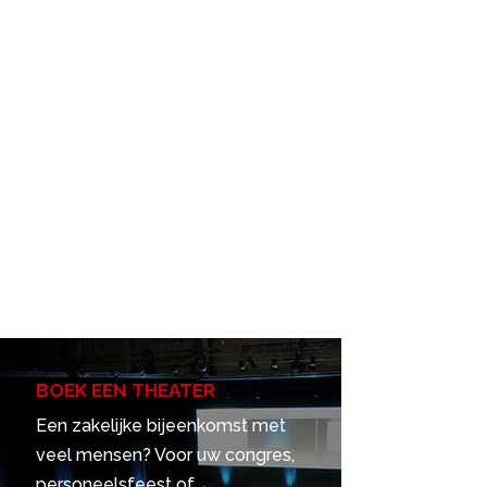
BOEK EEN THEATER
Een zakelijke bijeenkomst met
veel mensen? Voor uw congres,
personeelsfeest of