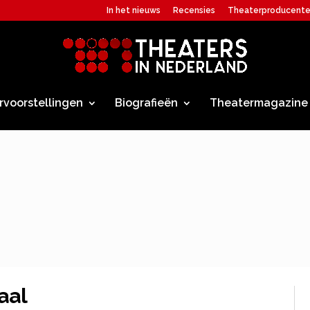
In het nieuws
Recensies
Theaterproducent
rvoorstellingen
Biografieën
Theatermagazine
aal