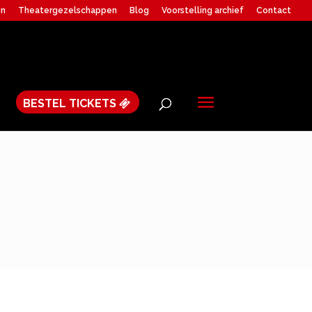
en
Theatergezelschappen
Blog
Voorstelling archief
Contact
BESTEL TICKETS