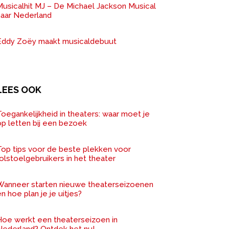
Musicalhit MJ – De Michael Jackson Musical
naar Nederland
Eddy Zoëy maakt musicaldebuut
LEES OOK
oegankelijkheid in theaters: waar moet je
op letten bij een bezoek
Top tips voor de beste plekken voor
olstoelgebruikers in het theater
Wanneer starten nieuwe theaterseizoenen
n hoe plan je je uitjes?
Hoe werkt een theaterseizoen in