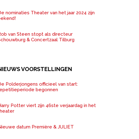
e nominaties Theater van het jaar 2024 zijn
bekend!
ob van Steen stopt als directeur
Schouwburg & Concertzaal Tilburg
NIEUWS VOORSTELLINGEN
e Polderjongens officieel van start:
repetitieperiode begonnen
arry Potter viert zijn 46ste verjaardag in het
theater
Nieuwe datum Première & JULIET