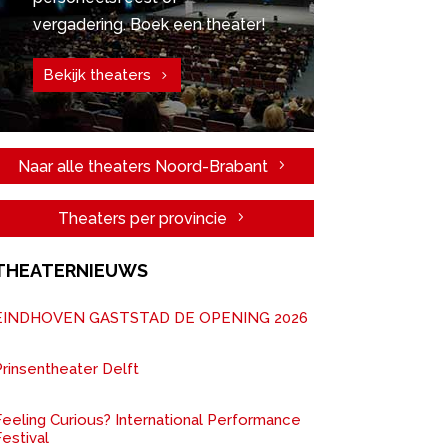
vergadering. Boek een theater!
Bekijk theaters
Naar alle theaters Noord-Brabant
Theaters per provincie
THEATERNIEUWS
EINDHOVEN GASTSTAD DE OPENING 2026
rinsentheater Delft
Feeling Curious? International Performance
estival