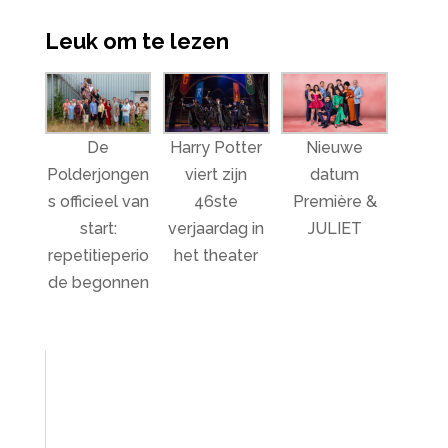
Leuk om te lezen
De
Harry Potter
Nieuwe
Polderjongen
viert zijn
datum
s officieel van
46ste
Première &
start:
verjaardag in
JULIET
repetitieperio
het theater
de begonnen