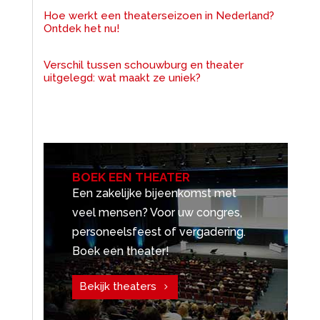
Hoe werkt een theaterseizoen in Nederland?
Ontdek het nu!
Verschil tussen schouwburg en theater
uitgelegd: wat maakt ze uniek?
BOEK EEN THEATER
Een zakelijke bijeenkomst met
veel mensen? Voor uw congres,
personeelsfeest of vergadering.
Boek een theater!
Bekijk theaters