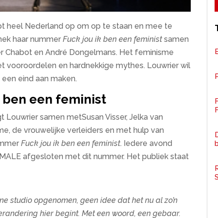
pt heel Nederland op om op te staan en mee te
Jinek haar nummer
Fuck jou ik ben een feminist
samen
nter Chabot en André Dongelmans. Het feminisme
met vooroordelen en hardnekkige mythes. Louwrier wil
P
E
een eind aan maken.
 ben een feminist
F
 Louwrier samen metSusan Visser, Jelka van
e, de vrouwelijke verleiders en met hulp van
D
nummer
Fuck jou ik ben een feminist
. Iedere avond
MALE afgesloten met dit nummer. Het publiek staat
R
ine studio opgenomen, geen idee dat het nu al zo’n
verandering hier begint. Met een woord, een gebaar.