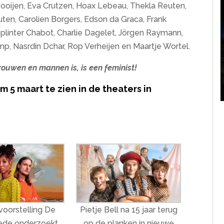
oijen, Eva Crutzen, Hoax Lebeau, Thekla Reuten,
en, Carolien Borgers, Edson da Graca, Frank
linter Chabot, Charlie Dagelet, Jörgen Raymann,
p, Nasrdin Dchar, Rop Verheijen en Maartje Wortel.
vrouwen en mannen is, is een feminist!
 5 maart te zien in de theaters in
voorstelling De
Pietje Bell na 15 jaar terug
de onderzoekt
op de planken in nieuwe