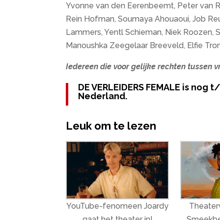
Yvonne van den Eerenbeemt, Peter van Ro
Rein Hofman, Soumaya Ahouaoui, Job Reut
Lammers, Yentl Schieman, Niek Roozen, Sp
Manoushka Zeegelaar Breeveld, Elfie Trom
Iedereen die voor gelijke rechten tussen 
DE VERLEIDERS FEMALE is nog t/m
Nederland.
Leuk om te lezen
YouTube-fenomeen Joardy
Theater
gaat het theater in!
Smeekbe