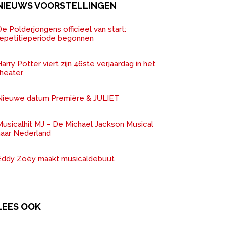
NIEUWS VOORSTELLINGEN
e Polderjongens officieel van start:
repetitieperiode begonnen
arry Potter viert zijn 46ste verjaardag in het
theater
Nieuwe datum Première & JULIET
Musicalhit MJ – De Michael Jackson Musical
naar Nederland
Eddy Zoëy maakt musicaldebuut
LEES OOK