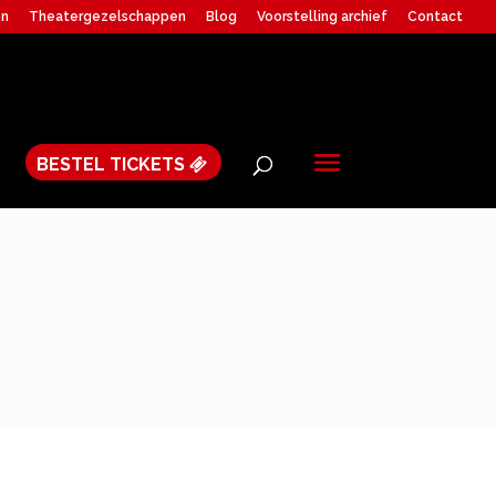
en
Theatergezelschappen
Blog
Voorstelling archief
Contact
BESTEL TICKETS