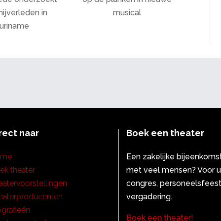
nijverleden in
musical
uriname
rect naar
Boek een theater
ome
Een zakelijke bijeenkoms
ek theater
met veel mensen? Voor 
eatervoorstellingen
congres, personeelsfeest
eaterproducenten
vergadering.
ografieën
Boek een theater!