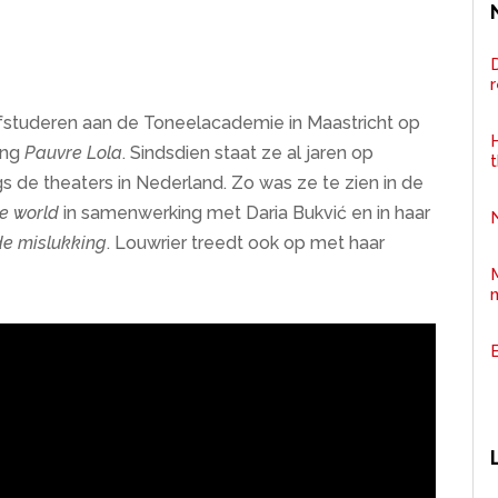
D
r
afstuderen aan de Toneelacademie in Maastricht op
H
ing
Pauvre Lola
. Sindsdien staat ze al jaren op
gs de theaters in Nederland. Zo was ze te zien in de
e world
in samenwerking met Daria Bukvić en in haar
de mislukking
. Louwrier treedt ook op met haar