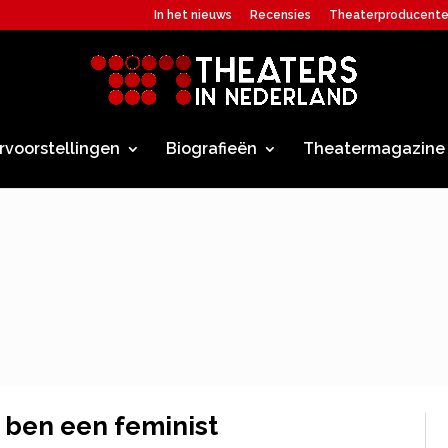
In het nieuws
Recensies
Theaterproducent
rvoorstellingen
Biografieën
Theatermagazine
 ben een feminist