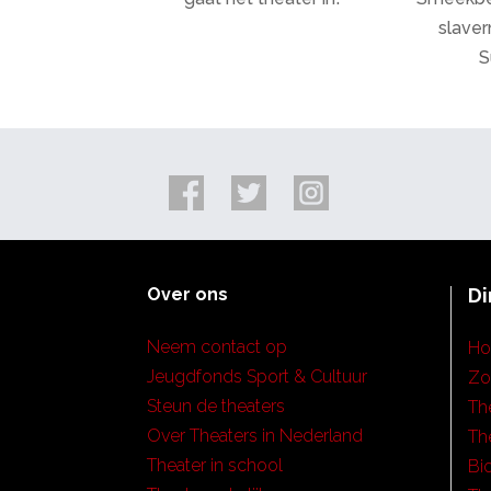
slaver
S
Over ons
Di
Neem contact op
H
Jeugdfonds Sport & Cultuur
Zo
Steun de theaters
Th
Over Theaters in Nederland
Th
Theater in school
Bi