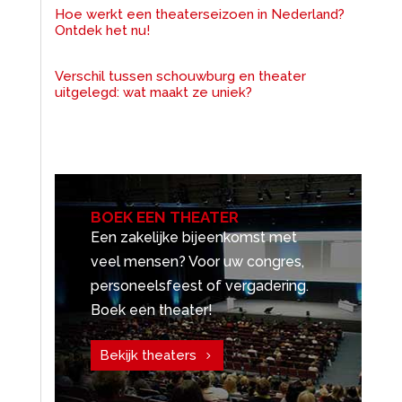
Hoe werkt een theaterseizoen in Nederland?
Ontdek het nu!
Verschil tussen schouwburg en theater
uitgelegd: wat maakt ze uniek?
BOEK EEN THEATER
Een zakelijke bijeenkomst met
veel mensen? Voor uw congres,
personeelsfeest of vergadering.
Boek een theater!
Bekijk theaters