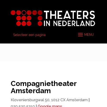
Selecteer een pagina
Compagnietheater
Amsterdam
Kloveniersburgwal 50, 1012 CX Amsterdam
|
020 520 5310
|
Google maps