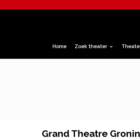
Home
Zoek theater
Theate
Grand Theatre Groni