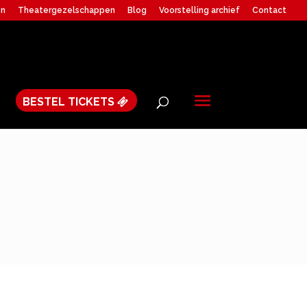
en
Theatergezelschappen
Blog
Voorstelling archief
Contact
BESTEL TICKETS