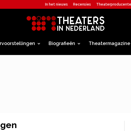
In het nieuws
Recensies
Theaterproducent
rvoorstellingen
Biografieën
Theatermagazine
ngen