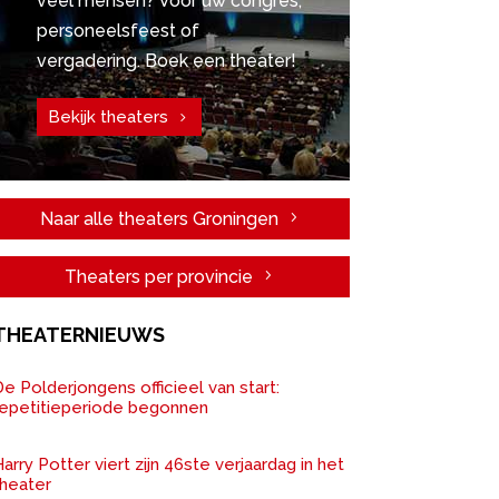
veel mensen? Voor uw congres,
personeelsfeest of
vergadering. Boek een theater!
Bekijk theaters
Naar alle theaters Groningen
Theaters per provincie
THEATERNIEUWS
e Polderjongens officieel van start:
repetitieperiode begonnen
arry Potter viert zijn 46ste verjaardag in het
theater