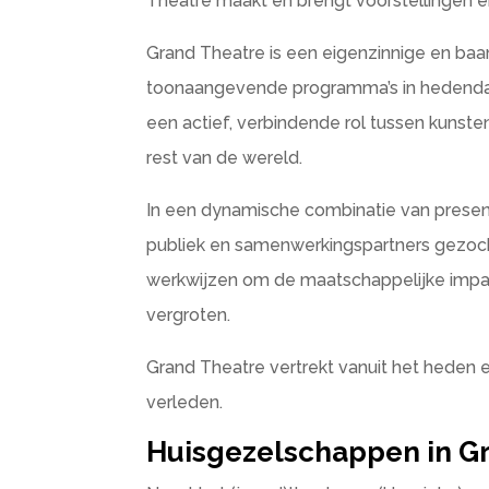
Theatre maakt en brengt voorstellingen e
Grand Theatre is een eigenzinnige en baan
toonaangevende programma’s in hedendaags
een actief, verbindende rol tussen kunste
rest van de wereld.
In een dynamische combinatie van presen
publiek en samenwerkingspartners gezoc
werkwijzen om de maatschappelijke impac
vergroten.
Grand Theatre vertrekt vanuit het heden
verleden.
Huisgezelschappen in G