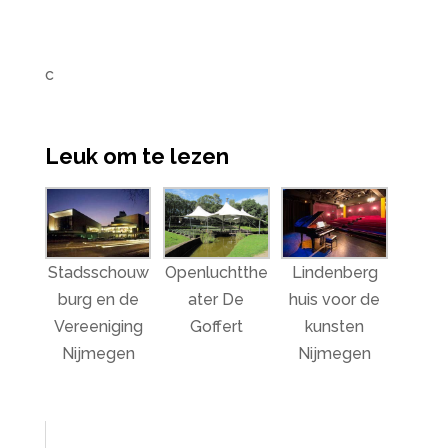
c
Leuk om te lezen
Stadsschouw
Openluchtthe
Lindenberg
burg en de
ater De
huis voor de
Vereeniging
Goffert
kunsten
Nijmegen
Nijmegen