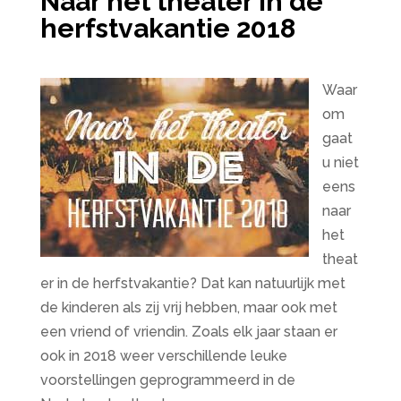
Naar het theater in de
herfstvakantie 2018
Waar
om
gaat
u niet
eens
naar
het
theat
er in de herfstvakantie? Dat kan natuurlijk met
de kinderen als zij vrij hebben, maar ook met
een vriend of vriendin. Zoals elk jaar staan er
ook in 2018 weer verschillende leuke
voorstellingen geprogrammeerd in de