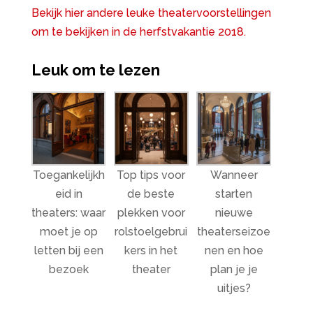
Bekijk hier andere leuke theatervoorstellingen
om te bekijken in de herfstvakantie 2018.
Leuk om te lezen
Toegankelijkh
Top tips voor
Wanneer
eid in
de beste
starten
theaters: waar
plekken voor
nieuwe
moet je op
rolstoelgebrui
theaterseizoe
letten bij een
kers in het
nen en hoe
bezoek
theater
plan je je
uitjes?