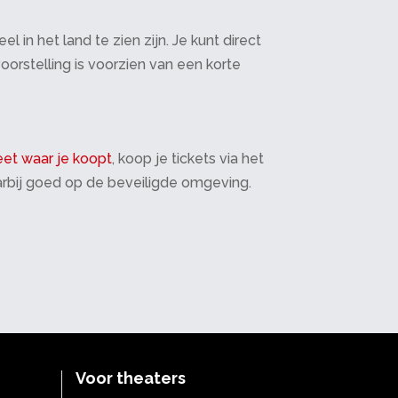
in het land te zien zijn. Je kunt direct
oorstelling is voorzien van een korte
et waar je koopt
, koop je tickets via het
daarbij goed op de beveiligde omgeving.
Voor theaters