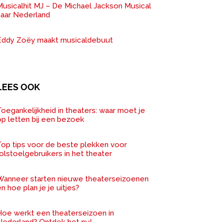
Musicalhit MJ – De Michael Jackson Musical
naar Nederland
Eddy Zoëy maakt musicaldebuut
LEES OOK
oegankelijkheid in theaters: waar moet je
op letten bij een bezoek
Top tips voor de beste plekken voor
olstoelgebruikers in het theater
Wanneer starten nieuwe theaterseizoenen
n hoe plan je je uitjes?
Hoe werkt een theaterseizoen in