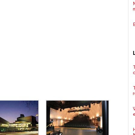
T
r
e