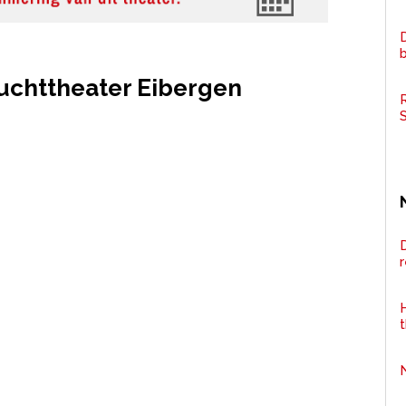
D
chttheater Eibergen
R
D
H