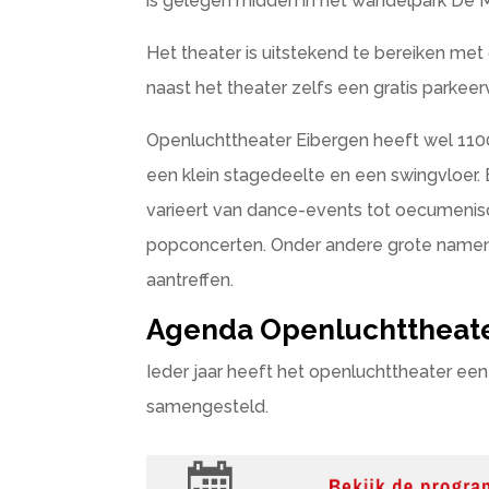
is gelegen midden in het wandelpark De Ma
Het theater is uitstekend te bereiken met d
naast het theater zelfs een gratis parkeer
Openluchttheater Eibergen heeft wel 1100
een klein stagedeelte en een swingvloer. 
varieert van dance-events tot oecumenisc
popconcerten. Onder andere grote namen
aantreffen.
Agenda Openluchttheate
Ieder jaar heeft het openluchttheater ee
samengesteld.