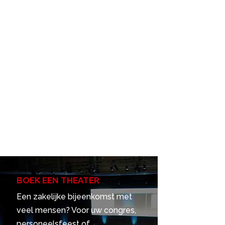
BOEK EEN THEATER
Een zakelijke bijeenkomst met
veel mensen? Voor uw congres,
personeelsfeest of