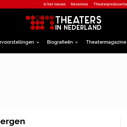
In het nieuws
Recensies
Theaterproducent
rvoorstellingen
Biografieën
Theatermagazine
bergen