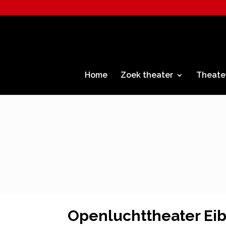
Home
Zoek theater
Theate
Openluchttheater Ei