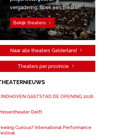
vergadering. Boek een theater!
Bekijk theaters
Naar alle theaters Gelderland
Theaters per provincie
THEATERNIEUWS
EINDHOVEN GASTSTAD DE OPENING 2026
rinsentheater Delft
Feeling Curious? International Performance
estival