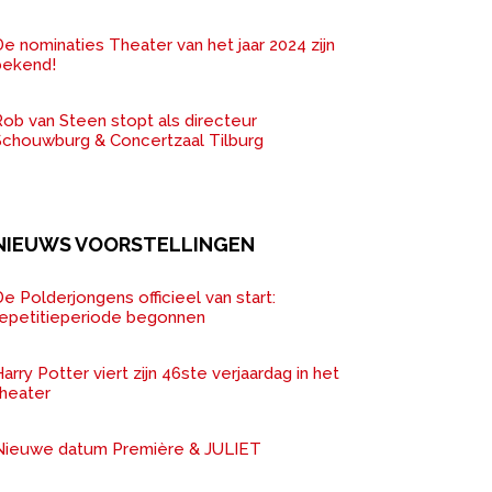
e nominaties Theater van het jaar 2024 zijn
bekend!
ob van Steen stopt als directeur
Schouwburg & Concertzaal Tilburg
NIEUWS VOORSTELLINGEN
e Polderjongens officieel van start:
repetitieperiode begonnen
arry Potter viert zijn 46ste verjaardag in het
theater
Nieuwe datum Première & JULIET