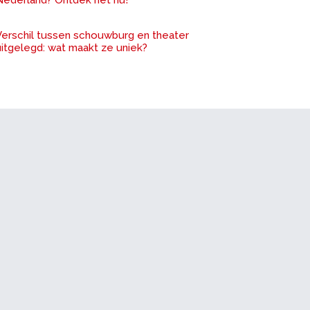
Nederland? Ontdek het nu!
Verschil tussen schouwburg en theater
uitgelegd: wat maakt ze uniek?