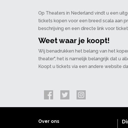
Op Theaters in Nederland vindt u een uitge
tickets kopen voor een breed scala aan pr
beschrijving en een directe link voor ticke
Weet waar je koopt!
Wij benadrukken het belang van het kopen
theater", het is namelijk belangrijk dat u
Koopt u tickets via een andere website d
Over ons
Di