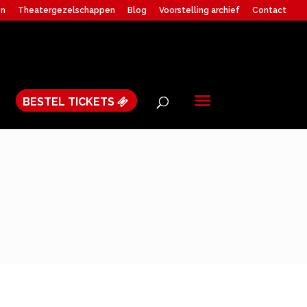
en
Theatergezelschappen
Blog
Voorstelling archief
Contact
BESTEL TICKETS