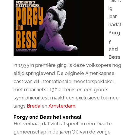
Tacht
ig
jaar
nadat
Porg
y
and
Bess
in 1935 in première ging, is deze volksopera nog
altijd springlevend. De originele Amerikaanse
cast van dit internationale meesterspektakel
met maar liefst 130 acteurs en een groots
symfonieorkest maakt een exclusieve tournee
langs
Breda
en
Amsterdam
.
Porgy and Bess het verhaal
Het verhaal, dat zich afspeelt in een zwarte
gemeenschap in de jaren ‘30 van de vorige