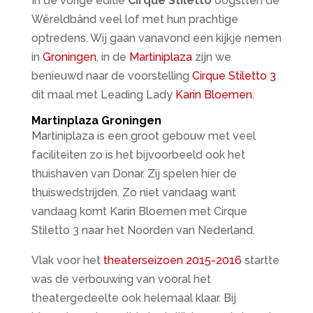
In de vorige editie
Cirque Stiletto
oogstten de
Wëreldbänd veel lof met hun prachtige
optredens. Wij gaan vanavond een kijkje nemen
in
Groningen
, in de
Martiniplaza
zijn we
benieuwd naar de voorstelling
Cirque Stiletto 3
dit maal met Leading Lady
Karin Bloemen
.
Martinplaza Groningen
Martiniplaza is een groot gebouw met veel
faciliteiten zo is het bijvoorbeeld ook het
thuishaven van Donar. Zij spelen hier de
thuiswedstrijden. Zo niet vandaag want
vandaag komt Karin Bloemen met Cirque
Stiletto 3 naar het Noorden van Nederland.
Vlak voor het
theaterseizoen 2015-2016
startte
was de verbouwing van vooral het
theatergedeelte ook helemaal klaar. Bij