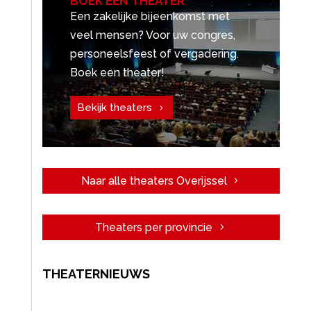
BOEK EEN THEATER
Een zakelijke bijeenkomst met
veel mensen? Voor uw congres,
personeelsfeest of vergadering.
Boek een theater!
Bekijk theaters
Naar alle theaters Overijssel
Theaters per provincie
THEATERNIEUWS