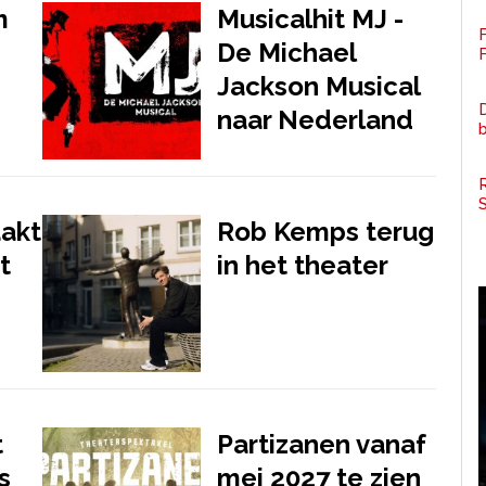
m
Musicalhit MJ -
De Michael
F
Jackson Musical
D
naar Nederland
R
akt
Rob Kemps terug
t
in het theater
t
Partizanen vanaf
s
mei 2027 te zien