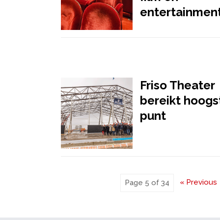
entertainmen
Friso Theater
bereikt hoogs
punt
« Previous
Page 5 of 34