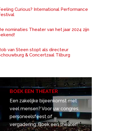
Feeling Curious? International Performance
estival
e nominaties Theater van het jaar 2024 zijn
bekend!
ob van Steen stopt als directeur
Schouwburg & Concertzaal Tilburg
BOEK EEN THEATER
Een zakelijke bijeenkomst met
veel mensen? Voor uw congres,
personeelsfeest of
vergadering. Boek een theater!