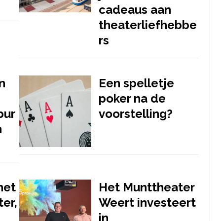
cadeaus aan
theaterliefhebbe
rs
n
Een spelletje
poker na de
bur
voorstelling?
n
het
Het Munttheater
ter,
Weert investeert
in