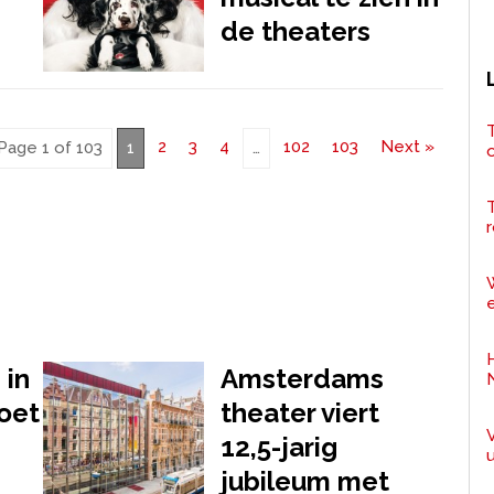
de theaters
T
2
3
4
102
103
Next »
Page 1 of 103
1
…
r
e
 in
Amsterdams
oet
theater viert
12,5-jarig
jubileum met