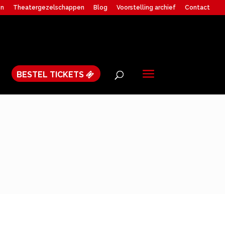
en
Theatergezelschappen
Blog
Voorstelling archief
Contact
BESTEL TICKETS