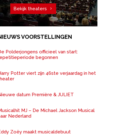
Bekijk theaters
NIEUWS VOORSTELLINGEN
e Polderjongens officieel van start:
repetitieperiode begonnen
arry Potter viert zijn 46ste verjaardag in het
theater
Nieuwe datum Première & JULIET
Musicalhit MJ – De Michael Jackson Musical
naar Nederland
Eddy Zoëy maakt musicaldebuut