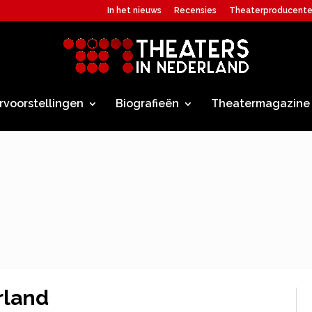
In het nieuws
Recensies
Theaterproducent
rvoorstellingen
Biografieën
Theatermagazine
rland