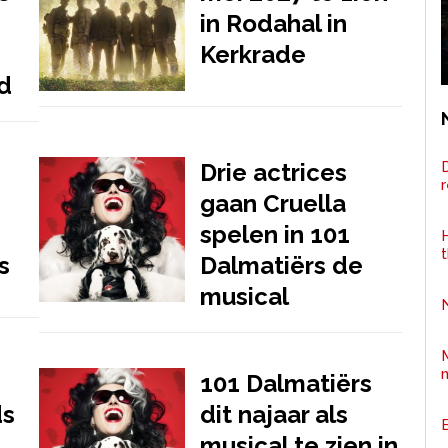
in Rodahal in
Kerkrade
d
D
Drie actrices
gaan Cruella
spelen in 101
H
s
Dalmatiërs de
musical
101 Dalmatiërs
ds
dit najaar als
musical te zien in