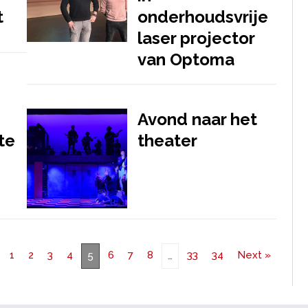
t
onderhoudsvrije
laser projector
van Optoma
Avond naar het
te
theater
1
2
3
4
6
7
8
33
34
Next »
5
…