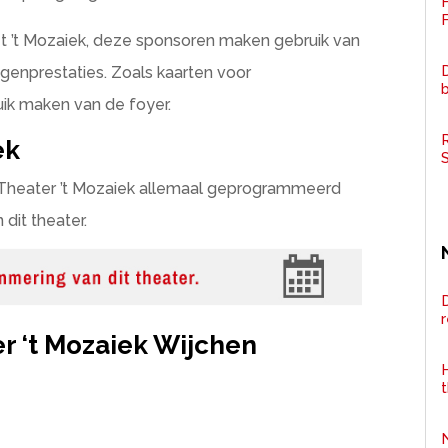
F
 ’t Mozaiek, deze sponsoren maken gebruik van
D
genprestaties. Zoals kaarten voor
uik maken van de foyer.
R
ek
n Theater ’t Mozaiek allemaal geprogrammeerd
dit theater.
D
 ‘t Mozaiek Wijchen
H