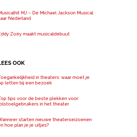
Musicalhit MJ – De Michael Jackson Musical
naar Nederland
Eddy Zoëy maakt musicaldebuut
LEES OOK
oegankelijkheid in theaters: waar moet je
op letten bij een bezoek
Top tips voor de beste plekken voor
olstoelgebruikers in het theater
Wanneer starten nieuwe theaterseizoenen
n hoe plan je je uitjes?