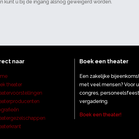
an kunt u bij de ingang alsnog geweigerd worden.
rect naar
Boek een theater
ome
Een zakelijke bijeenkoms
ek theater
met veel mensen? Voor 
eatervoorstellingen
congres, personeelsfeest
eaterproducenten
vergadering.
ografieën
Boek een theater!
eatergezelschappen
eaterkrant