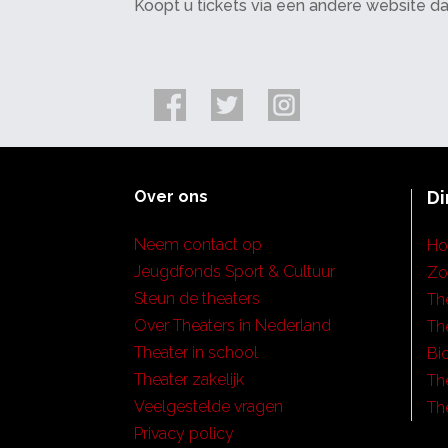
Koopt u tickets via een andere website d
Over ons
Di
Neem contact op
H
Jeugdfonds Sport & Cultuur
Zo
Steun de theaters
Th
Over Theaters in Nederland
Th
Theater in school
Bi
Theater zakelijk
Th
Veelgestelde vragen
Th
Privacy policy