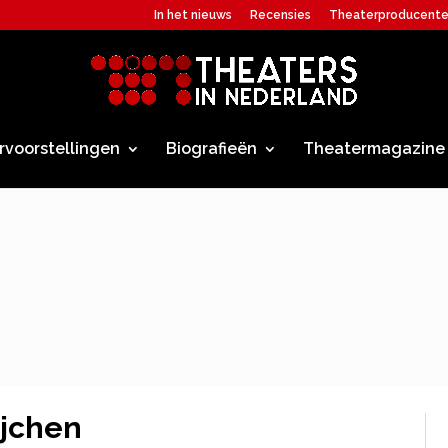
In het nieuws
Recensies
Theaterproducent
rvoorstellingen
Biografieën
Theatermagazine
ijchen