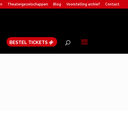
en
Theatergezelschappen
Blog
Voorstelling archief
Contact
BESTEL TICKETS