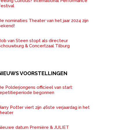
Feeling Curious? International Performance
estival
e nominaties Theater van het jaar 2024 zijn
bekend!
ob van Steen stopt als directeur
Schouwburg & Concertzaal Tilburg
NIEUWS VOORSTELLINGEN
e Polderjongens officieel van start:
repetitieperiode begonnen
arry Potter viert zijn 46ste verjaardag in het
theater
Nieuwe datum Première & JULIET