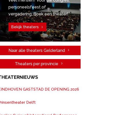
veel mensen? Voor uw congres,
personeelsfeest of
vergadering. Boek een theater!
Bekijk theaters
Naar alle theaters Gelderland
Theaters per provincie
THEATERNIEUWS
EINDHOVEN GASTSTAD DE OPENING 2026
rinsentheater Delft