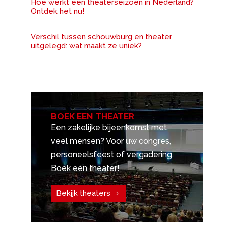
Hoe werkt een theaterseizoen in Nederland?
Ontdek het nu!
Verschil tussen schouwburg en theater
uitgelegd: wat maakt ze uniek?
BOEK EEN THEATER
Een zakelijke bijeenkomst met
veel mensen? Voor uw congres,
personeelsfeest of vergadering.
Boek een theater!
Bekijk theaters