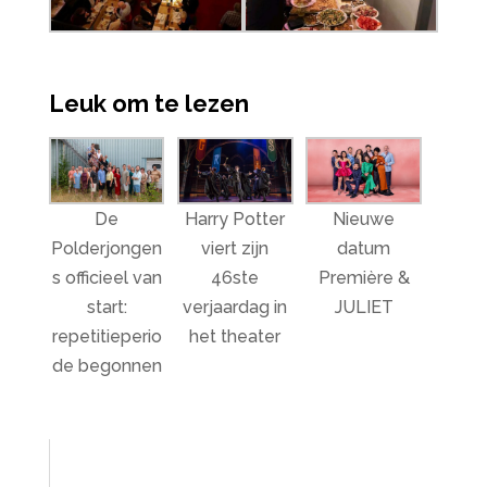
Leuk om te lezen
De
Harry Potter
Nieuwe
Polderjongen
viert zijn
datum
s officieel van
46ste
Première &
start:
verjaardag in
JULIET
repetitieperio
het theater
de begonnen