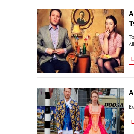
A
T
To
Al
L
A
Ee
L