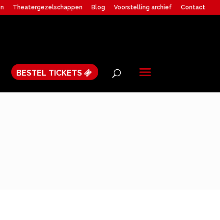
en
Theatergezelschappen
Blog
Voorstelling archief
Contact
BESTEL TICKETS