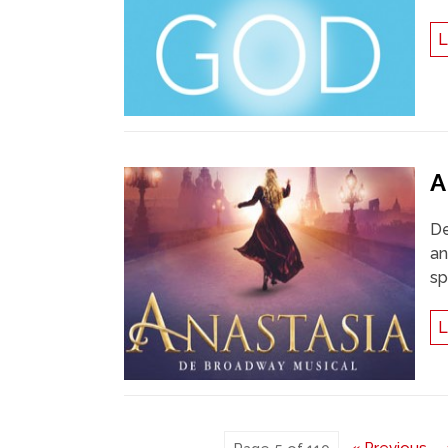
L
A
De
an
sp
L
« Previous