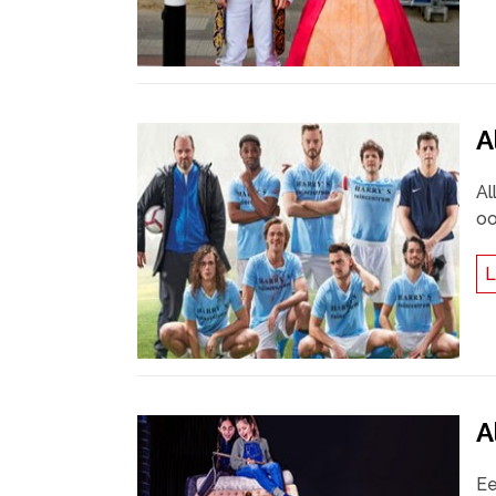
A
Al
oo
L
A
Ee