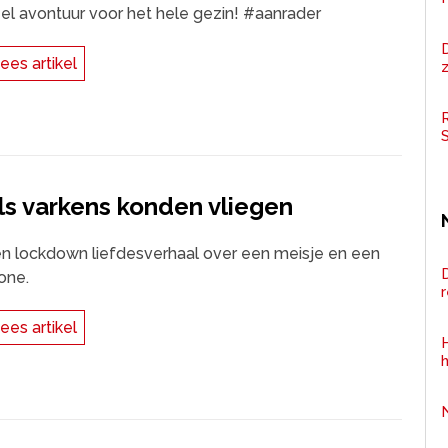
el avontuur voor het hele gezin! #aanrader
ees artikel
z
R
ls varkens konden vliegen
n lockdown liefdesverhaal over een meisje en een
D
one.
ees artikel
H