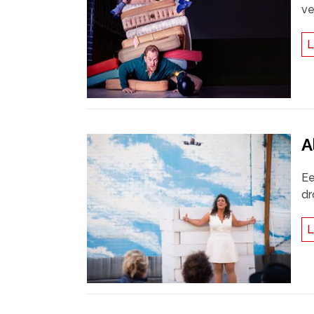
ve
L
A
Ee
dr
L