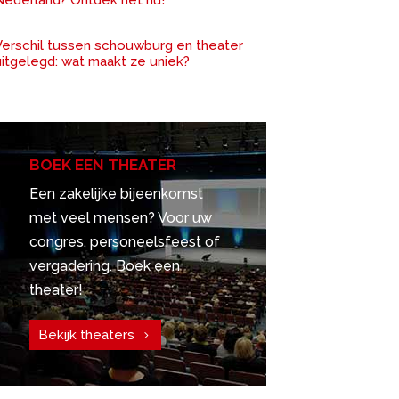
Verschil tussen schouwburg en theater
uitgelegd: wat maakt ze uniek?
BOEK EEN THEATER
Een zakelijke bijeenkomst
met veel mensen? Voor uw
congres, personeelsfeest of
vergadering. Boek een
theater!
Bekijk theaters