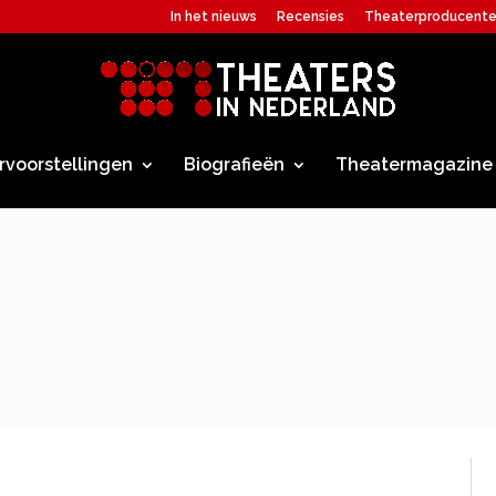
In het nieuws
Recensies
Theaterproducent
rvoorstellingen
Biografieën
Theatermagazine