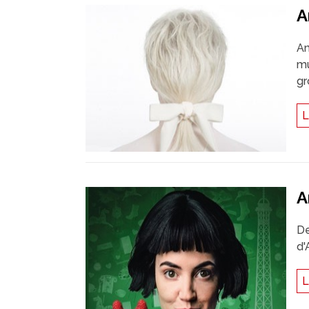
A
Am
mu
gr
L
A
De
d'
L