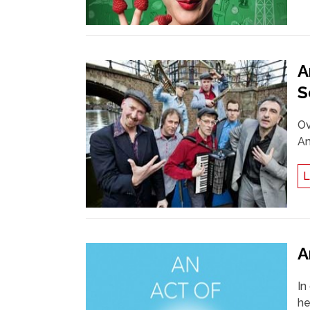
A
S
Ov
Am
L
A
In
he