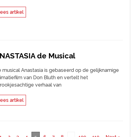
ees artikel
NASTASIA de Musical
 musical Anastasia is gebaseerd op de gelijknamige
imatiefilm van Don Bluth en vertelt het
rookjesachtige verhaal van
ees artikel
1
2
3
4
6
7
8
109
110
Next »