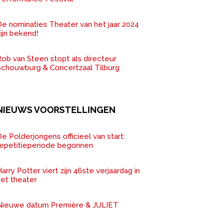
De nominaties Theater van het jaar 2024
ijn bekend!
ob van Steen stopt als directeur
Schouwburg & Concertzaal Tilburg
NIEUWS VOORSTELLINGEN
e Polderjongens officieel van start:
repetitieperiode begonnen
arry Potter viert zijn 46ste verjaardag in
het theater
Nieuwe datum Première & JULIET