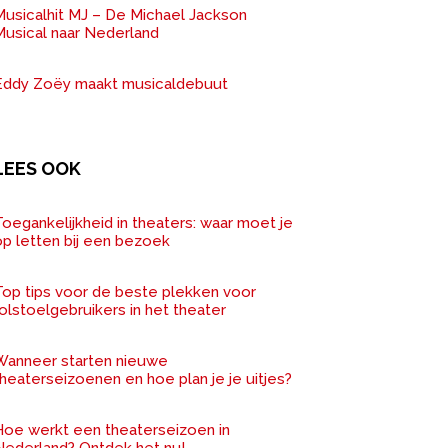
Musicalhit MJ – De Michael Jackson
Musical naar Nederland
Eddy Zoëy maakt musicaldebuut
LEES OOK
oegankelijkheid in theaters: waar moet je
op letten bij een bezoek
Top tips voor de beste plekken voor
olstoelgebruikers in het theater
Wanneer starten nieuwe
heaterseizoenen en hoe plan je je uitjes?
Hoe werkt een theaterseizoen in
Nederland? Ontdek het nu!